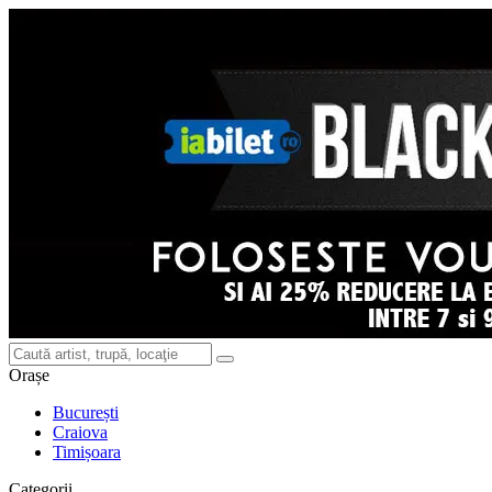
Orașe
București
Craiova
Timișoara
Categorii