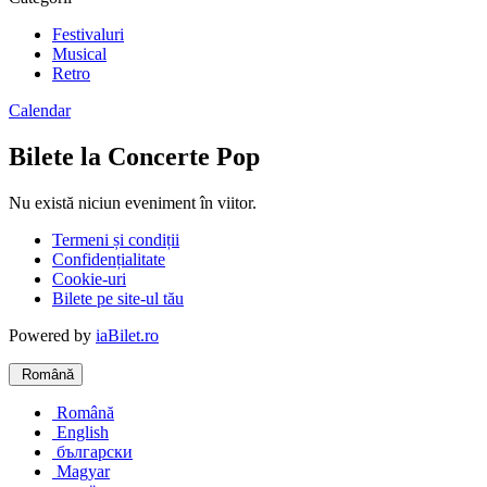
Festivaluri
Musical
Retro
Calendar
Bilete la Concerte Pop
Nu există niciun eveniment în viitor.
Termeni și condiții
Confidențialitate
Cookie-uri
Bilete pe site-ul tău
Powered by
iaBilet.ro
Română
Română
English
български
Magyar