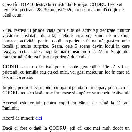
Clasat în TOP 10 festivaluri medii din Europa, CODRU Festival
revine în perioada 28–30 august 2026, cu cea mai amplă ediție de
până acum.
Ziua, festivalul prinde viață prin sute de activități dedicate tuturor
vârstelor: instalații de artă, ateliere creative, zone de relaxare,
hamace, activități pentru copii, experiențe în natură, gastronomie
locală și multe surprize. Seara, cele 5 scene devin locul în care
reggae, metal, rock, trap și marii headlineri ai Main Stage-ului
transformă pădurea într-o experiență de neuitat.
CODRU
este un festival pentru toate generațiile. Fie că vii cu
prietenii, cu familia sau cu cei mici, vei găsi mereu un loc în care să
te simți ca acasă.
În plus, pentru fiecare bilet cumpărat plantăm un copac, pentru că la
CODRU muzica lasă urme frumoase și după ce se încheie festivalul.
Accesul este gratuit pentru copiii cu vârsta de până la 12 ani
împliniți.
Acord de minori:
aici
Dacă ai fost o dată la CODRU, știi că este mai mult decât un