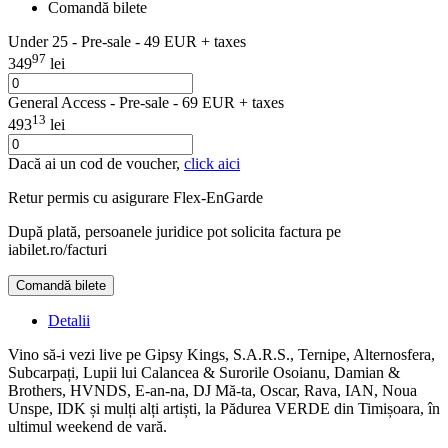
Comandă bilete
Under 25 - Pre-sale - 49 EUR + taxes
97
349
lei
General Access - Pre-sale - 69 EUR + taxes
13
493
lei
Dacă ai un cod de voucher,
click aici
Retur permis cu asigurare
Flex-EnGarde
După plată, persoanele juridice pot solicita factura pe
iabilet.ro/facturi
Comandă bilete
Detalii
Vino să-i vezi live pe Gipsy Kings, S.A.R.S., Ternipe, Alternosfera,
Subcarpați, Lupii lui Calancea & Surorile Osoianu, Damian &
Brothers, HVNDS, E-an-na, DJ Mă-ta, Oscar, Rava, IAN, Noua
Unspe, IDK și mulți alți artiști, la Pădurea VERDE din Timișoara, în
ultimul weekend de vară.